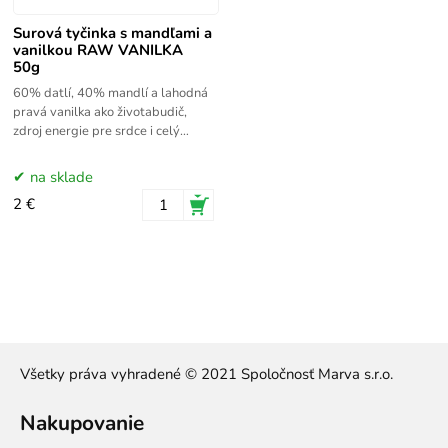
Surová tyčinka s mandľami a
vanilkou RAW VANILKA
50g
60% datlí, 40% mandlí a lahodná
pravá vanilka ako životabudič,
zdroj energie pre srdce i celý
organizmus. Zaručený recept na
dobrú náladu.
na sklade
2 €
Všetky práva vyhradené © 2021 Spoločnosť Marva s.r.o.
Nakupovanie