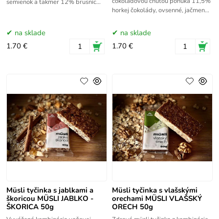
čokoládovou chuťou ponúka 11,5%
semienok a takmer 12% brusníc
horkej čokolády, ovsenné, jačmenné
pre detoxikačné a dezinfekčné
vločky a neodolateľný orieškový
účinky.
výber.
na sklade
na sklade
1.70 €
1.70 €
Müsli tyčinka s jablkami a
Müsli tyčinka s vlašskými
škoricou MÜSLI JABLKO -
orechami MÜSLI VLAŠSKÝ
ŠKORICA 50g
ORECH 50g