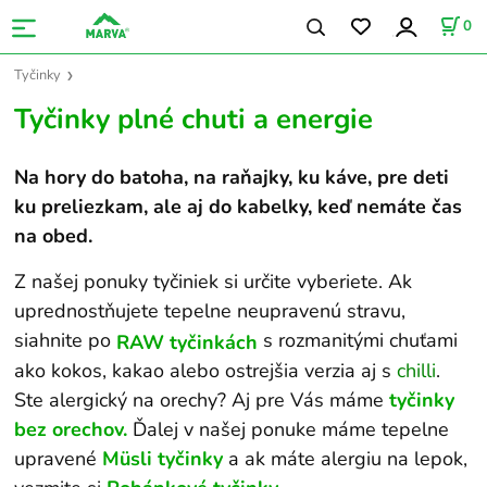
0
Tyčinky
Tyčinky plné chuti a energie
Na hory do batoha, na raňajky, ku káve, pre deti
ku preliezkam, ale aj do kabelky, keď nemáte čas
na obed.
Z našej ponuky tyčiniek si určite vyberiete. Ak
uprednostňujete tepelne neupravenú stravu,
siahnite po
s rozmanitými chuťami
RAW tyčinkách
ako kokos, kakao alebo ostrejšia verzia aj s
chilli
.
Ste alergický na orechy? Aj pre Vás máme
tyčinky
bez orechov
.
Ďalej v našej ponuke máme tepelne
upravené
Müsli tyčinky
a ak máte alergiu na lepok,