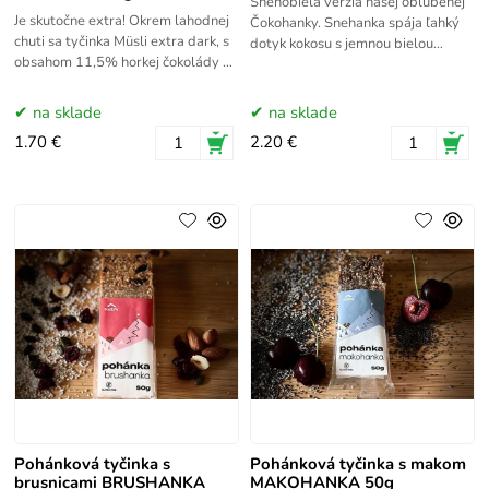
Snehobiela verzia našej obľúbenej
Je skutočne extra! Okrem lahodnej
Čokohanky. Snehanka spája ľahký
chuti sa tyčinka Müsli extra dark, s
dotyk kokosu s jemnou bielou
obsahom 11,5% horkej čokolády a
čokoládou. Zimná rozprávka na
72% kakaovej sušiny, stará o Váš
jazyku! Snehanka je Signature
kardiovaskulárny systém
na sklade
na sklade
1.70 €
2.20 €
Pohánková tyčinka s
Pohánková tyčinka s makom
brusnicami BRUSHANKA
MAKOHANKA 50g