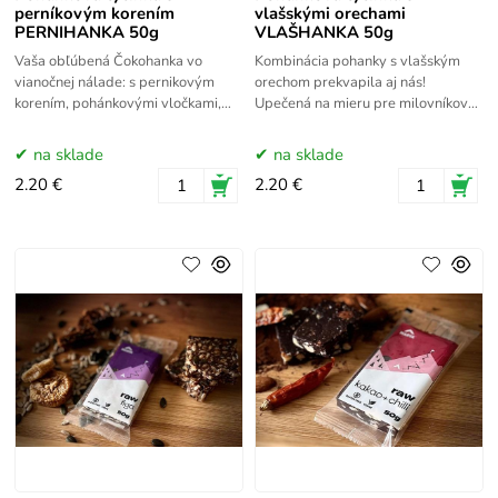
perníkovým korením
vlašskými orechami
PERNIHANKA 50g
VLAŠHANKA 50g
Vaša obľúbená Čokohanka vo
Kombinácia pohanky s vlašským
vianočnej nálade: s pernikovým
orechom prekvapila aj nás!
korením, pohánkovými vločkami,
Upečená na mieru pre milovníkov
lieskovými orieškami a horkou
orechov, dodá energiu a poteší
čokoládou.
vaše chuťové poháriky!
na sklade
na sklade
2.20 €
2.20 €