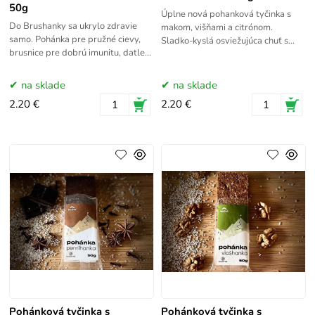
50g
Úplne nová pohanková tyčinka s
Do Brushanky sa ukrylo zdravie
makom, višňami a citrónom.
samo. Pohánka pre pružné cievy,
Sladko-kyslá osviežujúca chuť s
brusnice pre dobrú imunitu, datle
úhľadnou dávkou vápnika pre Vaše
na dobrý spánok. Upečená s láskou
kosti. To všetko prirodzene
k ovociu a k Vášmu zdraviu.
na sklade
na sklade
2.20 €
2.20 €
Pohánková tyčinka s
Pohánková tyčinka s