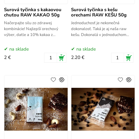
Surová tyčinka s kakaovou
Surová tyčinka s kešu
chuťou RAW KAKAO 50g
orechami RAW KEŠU 50g
Načerpajte silu zo zdrawej
Jednoduchosť je nekonečná
kombinácie! Najlepší orechový
dokonalosť. Taká je aj naša raw
výber, datle a 10% kakaa z
kešu. Dokonalá v jednoduchom
nepražených bôbov v bio kvalite.
spojení najkvalitnejších datlí a kešu.
Nič viac, nič menej.
na sklade
na sklade
2 €
2.20 €