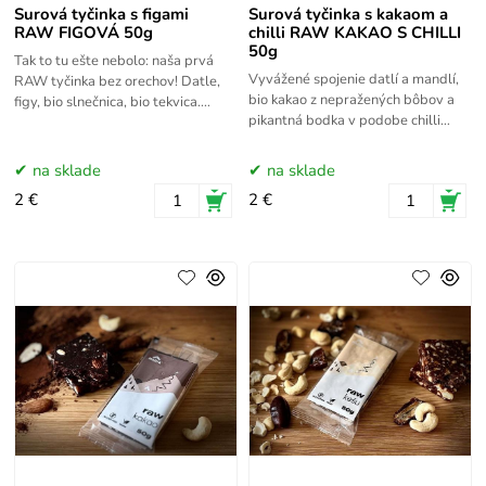
Surová tyčinka s figami
Surová tyčinka s kakaom a
RAW FIGOVÁ 50g
chilli RAW KAKAO S CHILLI
50g
Tak to tu ešte nebolo: naša prvá
Vyvážené spojenie datlí a mandlí,
RAW tyčinka bez orechov! Datle,
bio kakao z nepražených bôbov a
figy, bio slnečnica, bio tekvica.
pikantná bodka v podobe chilli
Dokonalá.
Habanero. Nevšedná chuť a
množstvo zdraviu prospešných
na sklade
na sklade
2 €
2 €