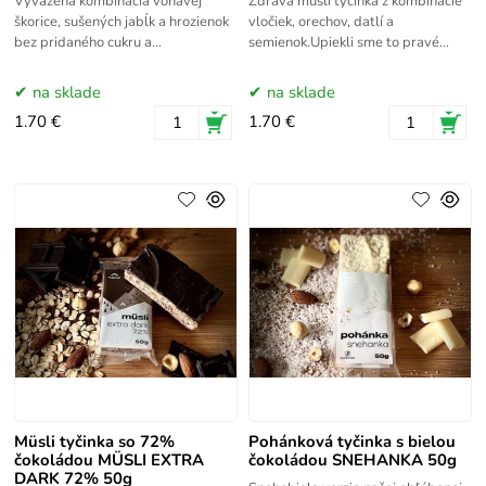
Vyvážená kombinácia voňavej
Zdravá müsli tyčinka z kombinácie
škorice, sušených jabĺk a hrozienok
vločiek, orechov, datlí a
bez pridaného cukru a
semienok.Upiekli sme to pravé
konzervantov. Overená kombinácia
orechové! Ručne vyrábaná
chutí poteší najmä klasikov!
orechová bomba s 15% vlašských
na sklade
na sklade
orechov
1.70 €
1.70 €
Müsli tyčinka so 72%
Pohánková tyčinka s bielou
čokoládou MÜSLI EXTRA
čokoládou SNEHANKA 50g
DARK 72% 50g