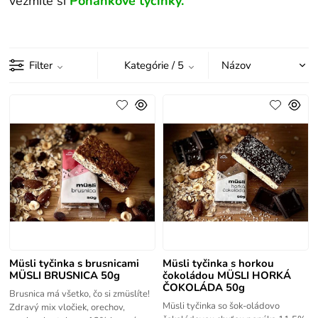
vezmite si
Pohánkové tyčinky
.
Filter
Kategórie
/ 5
Müsli tyčinka s brusnicami
Müsli tyčinka s horkou
MÜSLI BRUSNICA 50g
čokoládou MÜSLI HORKÁ
ČOKOLÁDA 50g
Brusnica má všetko, čo si zmüslíte!
Müsli tyčinka so šok-oládovo
Zdravý mix vločiek, orechov,