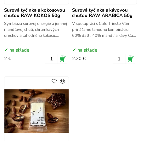
Surová tyčinka s kokosovou
Surová tyčinka s kávovou
chuťou RAW KOKOS 50g
chuťou RAW ARABICA 50g
Symbióza surovej energie a jemnej
V spolupráci s Cafe Trieste Vám
mandľovej chuti, chrumkavých
prinášame lahodnú kombináciu
orechov a lahodného kokosu.
60% datlí, 40% mandlí a kávy Cafe
Ochutnaj zdrawú exotiku!
Trieste Arabica. 50-gramový
nadupaný životabudič!
na sklade
na sklade
2 €
2.20 €