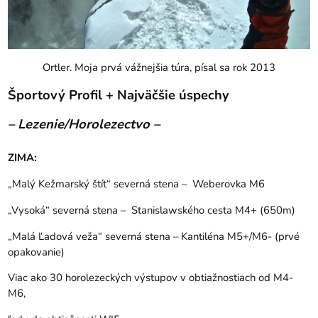
Ortler. Moja prvá vážnejšia túra, písal sa rok 2013
Športový Profil + Najväčšie úspechy
– Lezenie/Horolezectvo –
ZIMA:
„Malý Kežmarský štít“ severná stena – Weberovka M6
„Vysoká“ severná stena – Stanislawského cesta M4+ (650m)
„Malá Ľadová veža“ severná stena – Kantiléna M5+/M6- (prvé
opakovanie)
Viac ako 30 horolezeckých výstupov v obtiažnostiach od M4-
M6,