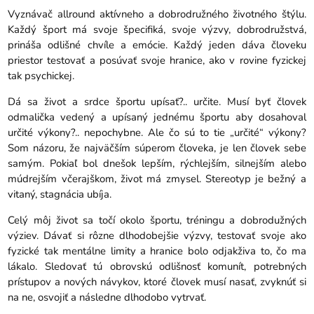
Vyznávač allround aktívneho a dobrodružného životného štýlu.
Každý šport má svoje špecifiká, svoje výzvy, dobrodružstvá,
prináša odlišné chvíle a emócie. Každý jeden dáva človeku
priestor testovať a posúvať svoje hranice, ako v rovine fyzickej
tak psychickej.
Dá sa život a srdce športu upísať?.. určite. Musí byť človek
odmalička vedený a upísaný jednému športu aby dosahoval
určité výkony?.. nepochybne. Ale čo sú to tie „určité“ výkony?
Som názoru, že najväčším súperom človeka, je len človek sebe
samým. Pokiaľ bol dnešok lepším, rýchlejším, silnejším alebo
múdrejším včerajškom, život má zmysel. Stereotyp je bežný a
vitaný, stagnácia ubíja.
Celý môj život sa točí okolo športu, tréningu a dobrodužných
výziev. Dávať si rôzne dlhodobejšie výzvy, testovať svoje ako
fyzické tak mentálne limity a hranice bolo odjakživa to, čo ma
lákalo. Sledovať tú obrovskú odlišnosť komunít, potrebných
prístupov a nových návykov, ktoré človek musí nasať, zvyknúť si
na ne, osvojiť a následne dlhodobo vytrvať.