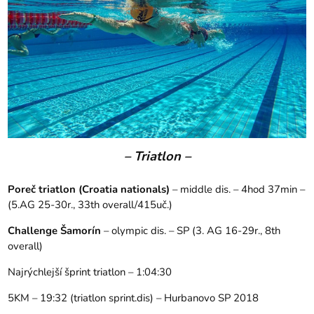
– Triatlon –
Poreč triatlon
(Croatia nationals)
– middle dis. – 4hod 37min –
(5.AG 25-30r., 33th overall/415uč.)
Challenge Šamorín
– olympic dis. – SP (3. AG 16-29r., 8th
overall)
Najrýchlejší šprint triatlon – 1:04:30
5KM – 19:32 (triatlon sprint.dis) – Hurbanovo SP 2018