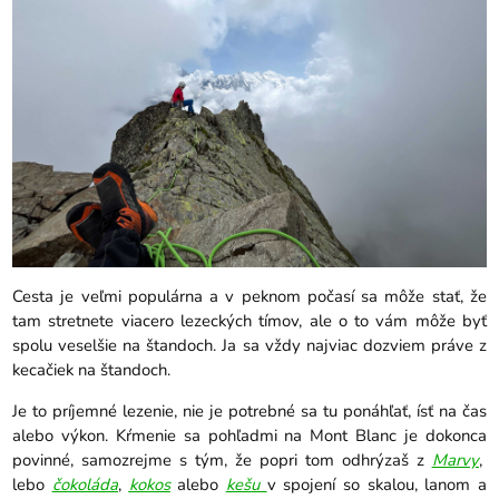
Cesta je veľmi populárna a v peknom počasí sa môže stať, že
tam stretnete viacero lezeckých tímov, ale o to vám môže byť
spolu veselšie na štandoch. Ja sa vždy najviac dozviem práve z
kecačiek na štandoch.
Je to príjemné lezenie, nie je potrebné sa tu ponáhľať, ísť na čas
alebo výkon. Kŕmenie sa pohľadmi na Mont Blanc je dokonca
povinné, samozrejme s tým, že popri tom odhrýzaš z
Marvy
,
lebo
čokoláda
,
kokos
alebo
kešu
v spojení so skalou, lanom a