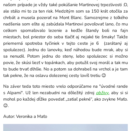
našom prípade je vždy také pokúšanie Martinovej trpezlivosti :D,
ale stálo mi to za ten risk. Medzitým som sa 150 krát otočila za
chrbát a musela pozerať na Mont Blanc. Samozrejme z toľkého
nadšenia som ešte aj zabúdala Martinovi povoľovať lano, čo mu
celkom spomaľovalo lezenie a keďže štandy boli na fajn
miestach, bol priestor do seba tlačiť aj nejaké tie šmaky! Takže
priemerná spotreba tyčiniek v tejto ceste je 6 (zarátaný aj
spolulezec). Jednu do lanovky, keď náhodou bude mrak, aby si
sa nenudil. Potom jednu do steny, lebo spolulezec si možno
povie, že skúsi liezť v topánkach, aby potužil svoj morál a tak mu
to bude trvať dlhšie. No a potom sa dohrabeš na vrchol a je tam
tak pekne, že na oslavu dolezenej cesty lovíš tretiu 😉
Na záver teda toto miesto vrelo odporúčame na "úvodné rande
s Alpami". Už len nezabudni na dôležitý zdroj
obživy
, aby si si
mohol po každej dĺžke povedať „zatiaľ pekné“, ako zvykne Maťo.
😉.
Autor: Veronika a Maťo