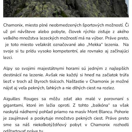
Chamonix, miesto plné neobmedzených športových možností. Či
už pri návšteve alebo pobyte, človek rýchlo zisťuje z akého
veľkého množstva lezeckých možností má na výber. Práve preto,
je toto miesto veľakrát označované ako „Mekka“ lezenia. Na
svoje si tu prídu vysoko kompetentní, ale rovnako aj začínajúci
lezci.
Alpy so svojimi majestátnymi horami sú jedným z najlepších
destinácií na lezenie. Avšak nie každý si hneď na začiatok trúfa
liezť v troch až štyroch tisícoch. Našťastie v Chamonix je možné
nájsť aj veľa pekných, ľahkých a nie dlhých ciest na rozlez.
Aiguilles Rouges sa môžu zdať ako malé v porovnaní s
gigantami, ktoré im ležia oproti. Z tohto „balkóna“ sa však
naskytá nádherný pohľad priamo na masív Mont Blancu. Pohorie
je zaujímavé a poskytuje množstvo pekných ciest. Práve preto
sme sa náš niekoľkotýždňový pobyt v Chamonix rozhodli
odštartovať práve tu.