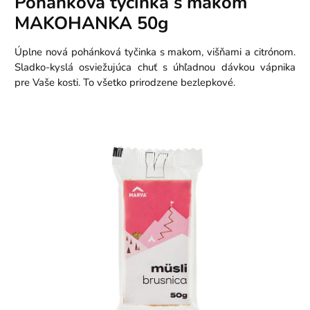
Pohánková tyčinka s makom
MAKOHANKA 50g
Úplne nová pohánková tyčinka s makom, višňami a citrónom.
Sladko-kyslá osviežujúca chuť s úhľadnou dávkou vápnika
pre Vaše kosti. To všetko prirodzene bezlepkové.