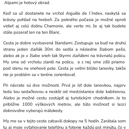
Alpami je hotový obrad.
Keď sa už dostanete na vrchol Aiguille de l´Index, naskytá sa
krásny pohľad na hrebeň. Za pekného počasia je možné oproti
vidieť aj celú dolinu Chamonix, ale verte mi, že aj tak budete
stále pozerať len na ten Blanc.
Cesta je dobre vyvbavená štandami. Zostupuje sa buď na druhú
stranu jeden zlaňák 30m do sedla a následne žlabom pešo,
alebo ak je v žlabe sneh tak štyrmi zlaňákmi na trávnatú policu.
My sme od vrcholu zlanili na policu, a z nej sme zišli priamo
pod stenu na snehové pole. Cesta je veľmi blízko lanovky, takže
nie je problém sa v teréne zorientovať.
Pri návrate sú dve možnosti. Prvá je ísť dole lanovkou, najprv
teda tou sedačkovou a neskôr od medzistanice dole kabínovou.
Alebo je možné cestu zostúpiť aj turistickým chodníkom. Je to
približne 1000 výškových metrov, ale túto možnosť si lezci
dobrovoľne vyberajú málokedy.
My me sa v tejto ceste zabavili dokopy na 5 hodín. Zarátala som
tu aj moje vyťahovanie telefónu a fotenie každú pol minútu, čo v