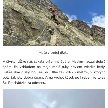
Maťo v tretej dĺžke
V štvrtej dĺžke nás čakala príjemná špára. Myslím naozaj dobrá
špára, čo vzhľadom na moje malé ruky poviem zriedka kedy.
Ďalšie dve dĺžky boli za 5b. Dlhé tak 20-25 metrov, v ktorých
bola tak isto dobrá špára. A na vrchol kúsok po hrebeni je to za
3c. Prechádzka za odmenu.