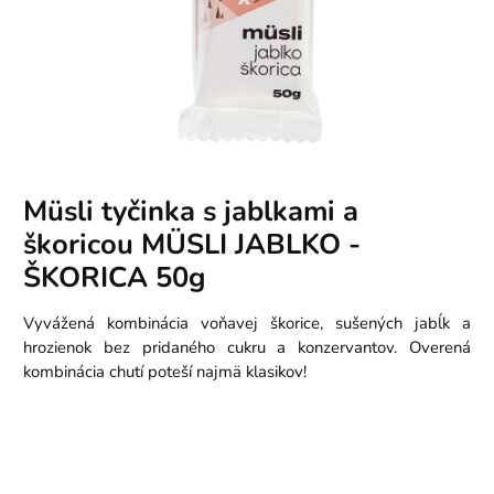
Müsli tyčinka s jablkami a
škoricou MÜSLI JABLKO -
ŠKORICA 50g
Vyvážená kombinácia voňavej škorice, sušených jabĺk a
hrozienok bez pridaného cukru a konzervantov. Overená
kombinácia chutí poteší najmä klasikov!