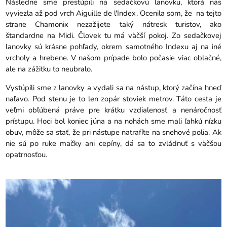
Následne sme prestúpili na sedačkovú lanovku, ktorá nás
vyviezla až pod vrch Aiguille de l'Index. Ocenila som, že na tejto
strane Chamonix nezažijete taký nátresk turistov, ako
štandardne na Midi. Človek tu má väčší pokoj. Zo sedačkovej
lanovky sú krásne pohľady, okrem samotného Indexu aj na iné
vrcholy a hrebene. V našom prípade bolo počasie viac oblačné,
ale na zážitku to neubralo.
Vystúpili sme z lanovky a vydali sa na nástup, ktorý začína hneď
naľavo. Pod stenu je to len zopár stoviek metrov. Táto cesta je
veľmi obľúbená práve pre krátku vzdialenosť a nenáročnosť
prístupu. Hoci bol koniec júna a na nohách sme mali ľahkú nízku
obuv, môže sa stať, že pri nástupe natrafíte na snehové polia. Ak
nie sú po ruke mačky ani cepíny, dá sa to zvládnuť s väčšou
opatrnosťou.