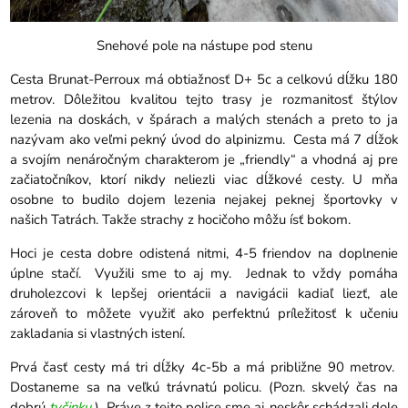
Snehové pole na nástupe pod stenu
Cesta Brunat-Perroux má obtiažnosť D+ 5c a celkovú dĺžku 180
metrov. Dôležitou kvalitou tejto trasy je rozmanitosť štýlov
lezenia na doskách, v špárach a malých stenách a preto to ja
nazývam ako veľmi pekný úvod do alpinizmu. Cesta má 7 dĺžok
a svojím nenáročným charakterom je „friendly“ a vhodná aj pre
začiatočníkov, ktorí nikdy neliezli viac dĺžkové cesty. U mňa
osobne to budilo dojem lezenia nejakej peknej športovky v
našich Tatrách. Takže strachy z hocičoho môžu ísť bokom.
Hoci je cesta dobre odistená nitmi, 4-5 friendov na doplnenie
úplne stačí. Využili sme to aj my. Jednak to vždy pomáha
druholezcovi k lepšej orientácii a navigácii kadiaľ liezť, ale
zároveň to môžete využiť ako perfektnú príležitosť k učeniu
zakladania si vlastných istení.
Prvá časť cesty má tri dĺžky 4c-5b a má približne 90 metrov.
Dostaneme sa na veľkú trávnatú policu. (Pozn. skvelý čas na
dobrú
tyčinku
). Práve z tejto police sme aj neskôr schádzali dole