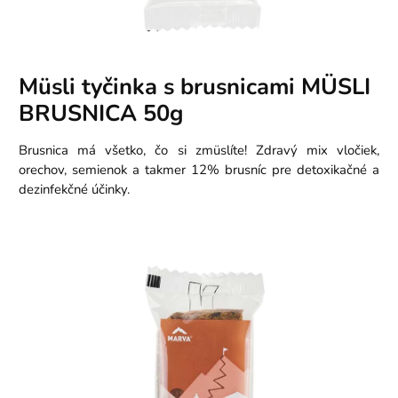
Müsli tyčinka s brusnicami MÜSLI
BRUSNICA 50g
Brusnica má všetko, čo si zmüslíte! Zdravý mix vločiek,
orechov, semienok a takmer 12% brusníc pre detoxikačné a
dezinfekčné účinky.