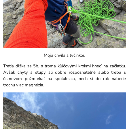
Moja chvíľa s tyčinkou
Tretia dĺžka za 5b, s troma kľúčovými krokmi hneď na začiatku.
Avšak chyty a stupy sú dobre rozpoznateľné alebo treba s
úsmevom požmurkať na spolulezca, nech si do rúk naberie
trochu viac magnézia.