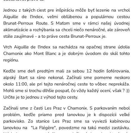
Jednou z takých ciest pre inšpiráciu môže byť lezenie na vrchol
Aiguille de l'Index, veľmi obľúbenou a populárnou cestou
Brunat-Perroux Route. S Maťom sme v rámci našej úvodnej
aklimatizácie a rozhýbania sa chceli niečo nenáročné, ale zároveň
stále zaujímavé - a to práve cesta Brunat-Perroux je.
Vrch Aiguille de l'Index sa nachádza na opačnej strane údolia
Chamonix ako Mont Blanc a je dobrým úvodom do skál tohto
regiónu.
Keďže sme deň predtým mali za sebou 12 hodín šoférovania,
alpský štart sa ráno nekonal. Začínali sme pomerne neskoro
okolo 11:00, ale pri tejto nenáročnej ceste to vôbec neprekáža.
Mohli sme si trochu dlhšie pospať, čo vždy každý ocení, však ? :))
Určite je to jednou z výhod tejto cesty.
Začínali sme z časti Les Praz v Chamonix. S parkovaním nebol
problém, keďže priamo pred lanovkou je k dispozícii veľké
parkovisko. Zo stanice Les Praz sme sa vyviezli kabínovou
lanovkou na "La Flégère", povedzme na takú medzi zastávku.